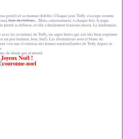
a (pas gentil) et sa maman (fofolle). Chaque jour, Tuffy s'occupe comme
jouer,
faire des bêtises
...
Mais, curieusement, à chaque fois, le papa
ie prend sa défense, et elle a finalement toujours raison. Le lendemain,
 avec les aventures de Tuffy, un super héros qui sait très bien exprimer
si un peu humain, bon, bref). Les illustrations noir et blanc de
ment voir une évolution des formes rondouillardes de Tuffy depuis le
s.
lanc de dinde qui m'attend.
Joyeux Noël !