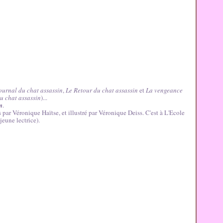
ournal du chat assassin
,
Le Retour du chat assassin
et
La vengeance
u chat assassin
)...
n
.
is par Véronique Haïtse, et illustré par Véronique Deiss.
C'est à L'Ecole
jeune lectrice).