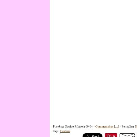
Posté par Sophie Pilaire à 09:04 -
Commentaires [
…
]
- Permalien [
Tags:
Fantasia