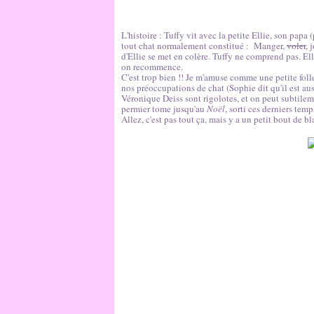
L'histoire : Tuffy vit avec la petite Ellie, son pap
tout chat normalement constitué :
Manger,
voler
, 
d'Ellie se met en colère. Tuffy ne comprend pas. Ell
on recommence.
C'est trop bien !! Je m'amuse comme une petite folle
nos préoccupations de chat (Sophie dit qu'il est aus
Véronique Deiss sont rigolotes, et on peut subtile
permier tome jusqu'au
Noël
, sorti ces derniers temp
Allez, c'est pas tout ça, mais y a un petit bout de b