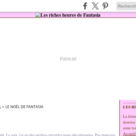
Publicité
LES R
S
>
LE NOËL DE FANTASIA
La litté
derrière
aime tou
Accueil
idi. Le soir, j'ai eu des petites crevettes roses décortiquées. Pas mauvais.