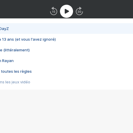
 DayZ
 a 13 ans (et vous l'avez ignoré)
e (littéralement)
im Rayan
 toutes les règles
s les jeux vidéo
us choquant de Rockstar ? - Le scandale BULLY
e plus moche de Steam
du RÊVE tourne au CAUCHEMAR
pendant 8 heures