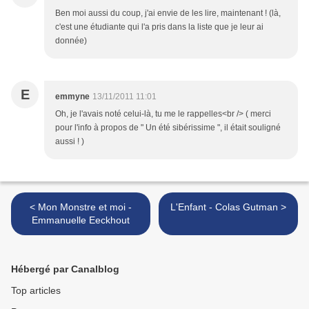
Ben moi aussi du coup, j'ai envie de les lire, maintenant ! (là,
c'est une étudiante qui l'a pris dans la liste que je leur ai
donnée)
E
emmyne
13/11/2011 11:01
Oh, je l'avais noté celui-là, tu me le rappelles<br /> ( merci
pour l'info à propos de " Un été sibérissime ", il était souligné
aussi ! )
< Mon Monstre et moi -
L'Enfant - Colas Gutman >
Emmanuelle Eeckhout
Hébergé par Canalblog
Top articles