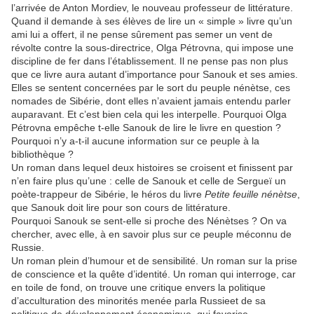
l’arrivée de Anton Mordiev, le nouveau professeur de littérature.
Quand il demande à ses élèves de lire un « simple » livre qu’un
ami lui a offert, il ne pense sûrement pas semer un vent de
révolte contre la sous-directrice, Olga Pétrovna, qui impose une
discipline de fer dans l’établissement. Il ne pense pas non plus
que ce livre aura autant d’importance pour Sanouk et ses amies.
Elles se sentent concernées par le sort du peuple nénètse, ces
nomades de Sibérie, dont elles n’avaient jamais entendu parler
auparavant. Et c’est bien cela qui les interpelle. Pourquoi Olga
Pétrovna empêche t-elle Sanouk de lire le livre en question ?
Pourquoi n’y a-t-il aucune information sur ce peuple à la
bibliothèque ?
Un roman dans lequel deux histoires se croisent et finissent par
n’en faire plus qu’une : celle de Sanouk et celle de Sergueï un
poète-trappeur de Sibérie, le héros du livre
Petite feuille nénètse
,
que Sanouk doit lire pour son cours de littérature.
Pourquoi Sanouk se sent-elle si proche des Nénètses ? On va
chercher, avec elle, à en savoir plus sur ce peuple méconnu de
Russie.
Un roman plein d’humour et de sensibilité. Un roman sur la prise
de conscience et la quête d’identité. Un roman qui interroge, car
en toile de fond, on trouve une critique envers la politique
d’acculturation des minorités menée parla Russieet de sa