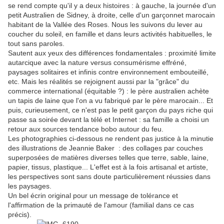
se rend compte qu'il y a deux histoires : à gauche, la journée d'un
petit Australien de Sidney, à droite, celle d'un garçonnet marocain
habitant de la Vallée des Roses. Nous les suivons du lever au
coucher du soleil, en famille et dans leurs activités habituelles, le
tout sans paroles.
Sautent aux yeux des différences fondamentales : proximité limite
autarcique avec la nature versus consumérisme effréné,
paysages solitaires et infinis contre environnement embouteillé,
etc. Mais les réalités se rejoignent aussi par la "grâce" du
commerce international (équitable ?) : le père australien achète
un tapis de laine que l'on a vu fabriqué par le père marocain... Et
puis, curieusement, ce n'est pas le petit garçon du pays riche qui
passe sa soirée devant la télé et Internet : sa famille a choisi un
retour aux sources tendance bobo autour du feu.
Les photographies ci-dessous ne rendent pas justice à la minutie
des illustrations de Jeannie Baker : des collages par couches
superposées de matières diverses telles que terre, sable, laine,
papier, tissus, plastique... L'effet est à la fois artisanal et artiste,
les perspectives sont sans doute particulièrement réussies dans
les paysages.
Un bel écrin original pour un message de tolérance et
l'affirmation de la primauté de l'amour (familial dans ce cas
précis).