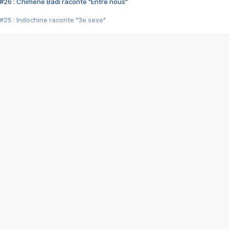
#26 : Chimène Badi raconte "Entre nous"
#25 : Indochine raconte "3e sexe"
#24 : Zaho raconte "C'est chelou"
#23 : Patrick Bruel raconte "Au café des délices"
#22 : Kyo raconte "Le chemin"
#21 : Nolwenn Leroy raconte "Cassé"
#20 : Patrick Hernandez raconte "Born to be alive"
#19 : Lorie raconte "Près de moi"
#18 : Michael Jones raconte "A nos actes manqués" (avec Jean-Jacque
#17 : Khaled raconte "Aïcha"
#16 : Corneille raconte "Parce qu'on vient de loin"
#15 : Indochine raconte "L'aventurier"
14 : Lorie raconte "Sur un air latino"