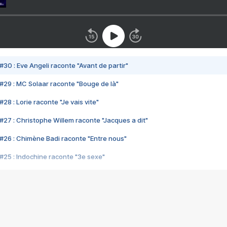
#30 : Eve Angeli raconte "Avant de partir"
#29 : MC Solaar raconte "Bouge de là"
28 : Lorie raconte "Je vais vite"
#27 : Christophe Willem raconte "Jacques a dit"
#26 : Chimène Badi raconte "Entre nous"
#25 : Indochine raconte "3e sexe"
#24 : Zaho raconte "C'est chelou"
#23 : Patrick Bruel raconte "Au café des délices"
#22 : Kyo raconte "Le chemin"