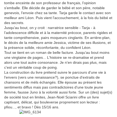
tombe enceinte de son professeur de français, l'opinion
s'emballe. Elle décide de garder le bébé et son père, notable
genevois, l'envoie chez sa tante. Tarja garde le contact avec son
meilleur ami Léon. Puis vient l'accouchement, à la fois du bébé et
des secrets.
Jusqu'au bout, on y croit : narratrice sensible - Tarja - à
l'adolescence difficile et à la maternité précoce, parents rigides et
tante compréhensive, pairs moqueurs cinglants. En arrière-plan,
le décès de la meilleure amie Jessica, victime de ses illusions, et
la présence solide, réconfortante, du confident Léon.
Tout se tient en un roman de belle facture. Jusqu'au bout moins
une vingtaine de pages... L'histoire se re-dramatise et prend
alors une tout autre consonance. Je n'en dirais pas plus, mais
c'est un véritable coup de poing.
La construction du livre prétend suivre le parcours d'une vie à
l'envers (vers une renaissance?), se ponctue d'extraits de
chansons et de méls échangés. Elle épouse au présent les
sentiments diffus mais pas contradictoires d'une toute jeune
femme, fausse Juno à la volonté aussi forte. Sur un (des) sujet(s)
de société tout en limites, Jean-Noël Sciarini offre un livre
captivant, délicat, qui bouleverse proprement son lecteur :
pfiou..., et bravo ! Dès 15/16 ans.