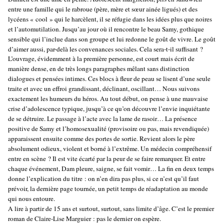
entre une famille qui le rabroue (père, mère et sœur ainée ligués) et des
lycéens « cool » qui le harcèlent, il se réfugie dans les idées plus que noires
et l’automutilation. Jusqu’au jour où il rencontre le beau Samy, gothique
sensible qui l’inclue dans son groupe et lui redonne le goût de vivre. Le goût
d’aimer aussi, par-delà les convenances sociales. Cela sera-t-il suffisant ?
L’ouvrage, évidemment à la première personne, est court mais écrit de
manière dense, en de très longs paragraphes mêlant sans distinction
dialogues et pensées intimes. Ces blocs à fleur de peau se lisent d’une seule
traite et avec un effroi grandissant, déclinant, oscillant… Nous suivons
exactement les humeurs du héros. Au tout début, on pense à une mauvaise
crise d’adolescence typique, jusqu’à ce qu’on découvre l’envie inquiétante
de se détruire. Le passage à l’acte avec la lame de rasoir… La présence
positive de Samy et l’homosexualité (provisoire ou pas, mais revendiquée)
apparaissent ensuite comme des portes de sortie. Revient alors le père
absolument odieux, violent et borné à l’extrême. Un médecin compréhensif
entre en scène ? Il est vite écarté par la peur de se faire remarquer. Et entre
chaque événement, Dam pleure, saigne, se fait vomir… La fin en deux temps
donne l’explication du titre : on n’en dira pas plus, si ce n’est qu’il faut
prévoir, la dernière page tournée, un petit temps de réadaptation au monde
qui nous entoure.
A lire à partir de 15 ans et surtout, surtout, sans limite d’âge. C’est le premier
roman de Claire-Lise Marguier : pas le dernier on espère.