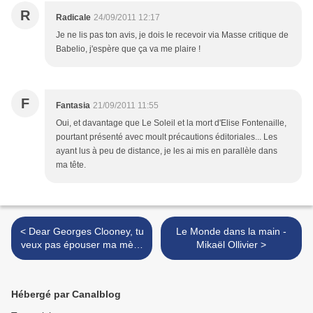
R
Radicale
24/09/2011 12:17
Je ne lis pas ton avis, je dois le recevoir via Masse critique de
Babelio, j'espère que ça va me plaire !
F
Fantasia
21/09/2011 11:55
Oui, et davantage que Le Soleil et la mort d'Elise Fontenaille,
pourtant présenté avec moult précautions éditoriales... Les
ayant lus à peu de distance, je les ai mis en parallèle dans
ma tête.
< Dear Georges Clooney, tu
Le Monde dans la main -
veux pas épouser ma mère
Mikaël Ollivier >
? - Susin Nielsen
Hébergé par Canalblog