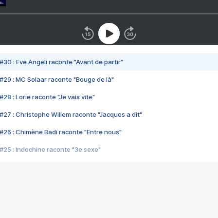
#30 : Eve Angeli raconte "Avant de partir"
#29 : MC Solaar raconte "Bouge de là"
28 : Lorie raconte "Je vais vite"
#27 : Christophe Willem raconte "Jacques a dit"
#26 : Chimène Badi raconte "Entre nous"
#25 : Indochine raconte "3e sexe"
#24 : Zaho raconte "C'est chelou"
#23 : Patrick Bruel raconte "Au café des délices"
#22 : Kyo raconte "Le chemin"