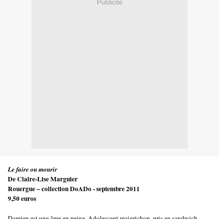
Publicité
Le faire ou mourir
De Claire-Lise Marguier
Rouergue – collection DoADo - septembre 2011
9,50 euros
Damien est une âme en peine. Adolescent maigrichon, pris en sandwich