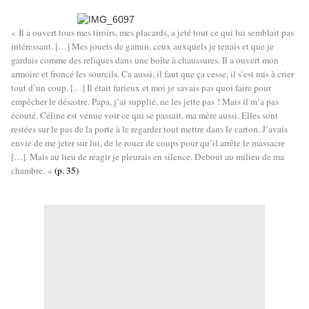
« Il a ouvert tous mes tiroirs, mes placards, a jeté tout ce qui lui semblait pas
intéressant. […] Mes jouets de gamin, ceux auxquels je tenais et que je
gardais comme des reliques dans une boîte à chaussures. Il a ouvert mon
armoire et froncé les sourcils. Ca aussi, il faut que ça cesse, il s’est mis à crier
tout d’un coup. […] Il était furieux et moi je savais pas quoi faire pour
empêcher le désastre. Papa, j’ai supplié, ne les jette pas ! Mais il m’a pas
écouté. Céline est venue voir ce qui se passait, ma mère aussi. Elles sont
restées sur le pas de la porte à le regarder tout mettre dans le carton. J’avais
envie de me jeter sur lui, de le rouer de coups pour qu’il arrête le massacre
[…]. Mais au lieu de réagir je pleurais en silence. Debout au milieu de ma
chambre. »
(p. 35)