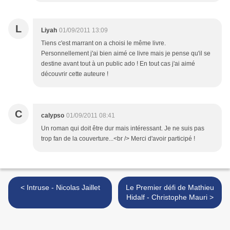
L
Liyah
01/09/2011 13:09
Tiens c'est marrant on a choisi le même livre.
Personnellement j'ai bien aimé ce livre mais je pense qu'il se
destine avant tout à un public ado ! En tout cas j'ai aimé
découvrir cette auteure !
C
calypso
01/09/2011 08:41
Un roman qui doit être dur mais intéressant. Je ne suis pas
trop fan de la couverture...<br /> Merci d'avoir participé !
< Intruse - Nicolas Jaillet
Le Premier défi de Mathieu
Hidalf - Christophe Mauri >