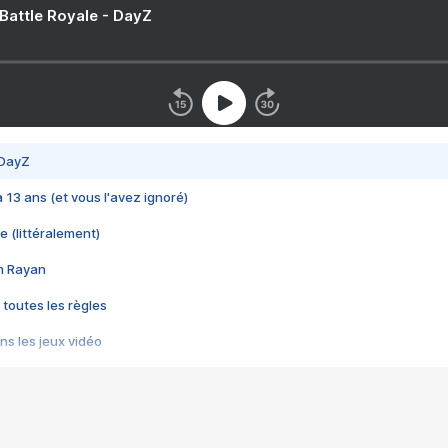
 Battle Royale - DayZ
 DayZ
 a 13 ans (et vous l'avez ignoré)
e (littéralement)
im Rayan
 toutes les règles
s les jeux vidéo
us choquant de Rockstar ? - Le scandale BULLY
e plus moche de Steam