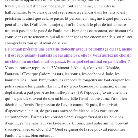
travail, le départ d’une compagne, et tout s’enchaîne, à une vitesse
hallucinante. Je voulais que cela se résume à cela, car dans les faits, c’est
précisément ainsi que cela se passe. Et personne n’imagine à quel point cela
peut aller vite. D’ailleurs, le sujet qui m’intéressait le plus de traiter ne se
trouvait pas dans le passé de Paulo mais bien dans ce moment, cet instant très
court, dans cette rencontre qui allait changer sa vie encore une fois, ou plutôt
changer la
vision
qu’il avait de sa vie.
Le roman présente une certaine douceur avec le personnage du rat, même
s'il est repoussant (Fantasia ne les aime pas, elle !). Vous auriez pu choisir
un chien (ou un chat, n'est-ce pas...). Pourquoi cet animal en particulier ?
Vous le trouvez repoussant ? Vraiment ? Ah oui, c’est vrai ! Désolée,
Fantasia ! C’est que j’adore les rats, les souris, les cochons d’Inde, les
hamsters, les… bon, bref, toutes les espèces de rongeurs me font craquer, les
petits comme les grands. (En fait, il n’y a pas beaucoup d’animaux qui me
déplaisent, à part peut-être les mille-pattes !) A l’époque, j’avais une amie
qui me parlait souvent de son rat blanc. Elle l’avait adoré et me l’a si bien
décrit que j’avais l’impression de l’avoir connu. Et puis, il m’arrivait
d’apercevoir, la nuit, de gros rats noirs se faufiler sous les voitures en
stationnement. J’aimais les voir détaler et s’engouffrer dans les bouches
d’égout, j’imaginais leur vie là-dessous. Et puis, quel autre animal pouvait
s’accorder avec un clochard ? Quel seigneur de la rue pouvait rencontrer
Paulo ? Un rat, bien entendu.