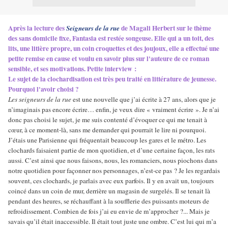
Après la lecture des
de Magali Herbert sur le thème
Seigneurs de la rue
des sans domicile fixe, Fantasia est restée songeuse. Elle qui a un toit, des
lits, une litière propre, un coin croquettes et des joujoux, elle a effectué une
petite remise en cause et voulu en savoir plus sur l'auteure de ce roman
sensible, et ses motivations. Petite interview :
Le sujet de la clochardisation est très peu traité en littérature de jeunesse.
Pourquoi l'avoir choisi ?
Les seigneurs de la rue
est une nouvelle que j’ai écrite à 27 ans, alors que je
n’imaginais pas encore écrire… enfin, je veux dire « vraiment écrire ». Je n’ai
donc pas choisi le sujet, je me suis contenté d’évoquer ce qui me tenait à
cœur, à ce moment-là, sans me demander qui pourrait le lire ni pourquoi.
J’étais une Parisienne qui fréquentait beaucoup les gares et le métro. Les
clochards faisaient partie de mon quotidien, et d’une certaine façon, les rats
aussi. C’est ainsi que nous faisons, nous, les romanciers, nous piochons dans
notre quotidien pour façonner nos personnages, n’est-ce pas ? Je les regardais
souvent, ces clochards, je parlais avec eux parfois. Il y en avait un, toujours
coincé dans un coin de mur, derrière un magasin de surgelés. Il se tenait là
pendant des heures, se réchauffant à la soufflerie des puissants moteurs de
refroidissement. Combien de fois j’ai eu envie de m’approcher ?... Mais je
savais qu’il était inaccessible. Il était tout juste une ombre. C’est lui qui m’a