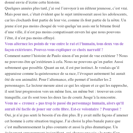
donné envie d’écrire cette histoire.
Quelques années plus tard, j’ai osé l’envoyer à un éditeur jeunesse, c’est vrai.
Mais pour moi, c’était évident que le sujet intéresserait aussi les adolescents,
car les clochards font partie de leur vie, comme ils font partie de la nôtre. Un
jeune n’est pas moins choqué de voir quelqu’un assis sur le bitume froid
d’une ville, il n’est pas moins compatissant envers lui que nous pouvons
l’être, il n’est pas moins effrayé.
Vous alternez les points de vue entre le rat et l'humain, tous deux vus de
façon extérieure. Pouvez-vous expliquer ce choix narratif ?
Comment narrer l’histoire de Paulo sinon d’un point de vue extérieur ? Nous
ne pouvons être qu’extérieurs à cela. Nous ne pouvons qu’en parler. Aussi
sobrement que possible. Quant au rat, il est pur instinct. Je voulais qu’il
apparaisse comme la quintessence de sa race, l’évoquer autrement lui aurait
ôté de son animalité. Pour l’alternance, elle permet d’installer les 2
personnages. Le lecteur mesure ainsi ce qui les sépare et ce qui les rapproche,
il sent leur progression vers un même lieu, un même but : trouver un coin
tranquille, car ils sont tous les deux las de courir. Jusqu’à la rencontre.
Vous ne « creusez » pas trop le passé du personnage humain, alors qu'il
aurait été facile de jouer sur cette fibre. Est-ce volontaire ? Pourquoi ?
Oui, je n’ai pas senti le besoin d’en dire plus. Il y avait mille façons d’amener
cet homme à cette situation tragique. J’ai choisi la plus banale parce que
c’est malheureusement la plus courante et aussi la plus dramatique. Un
événement apparemment insignifiant, qui change une vie : la perte d’un