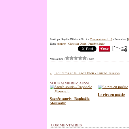
Posté par Sophie Pilaire à 09:14 -
Commentaires [
…
]
- Permalien [
Tags:
humour
,
Christian Oster
,
Frédéric Stehr
Vous aimez ?
0 vote
Taourama et le lagon bleu - Janine Teisson
VOUS AIMEREZ AUSSI :
Le rire en poésie
Sacrée souris - Raphaële
Moussafir
COMMENTAIRES