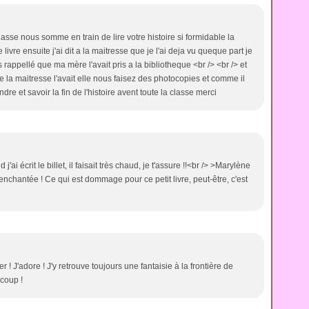
lasse nous somme en train de lire votre histoire si formidable la
livre ensuite j'ai dit a la maitresse que je l'ai deja vu queque part je
s rappellé que ma mère l'avait pris a la bibliotheque <br /> <br /> et
te la maitresse l'avait elle nous faisez des photocopies et comme il
ndre et savoir la fin de l'histoire avent toute la classe merci
'ai écrit le billet, il faisait très chaud, je t'assure !!<br /> >Marylène
a enchantée ! Ce qui est dommage pour ce petit livre, peut-être, c'est
! J'adore ! J'y retrouve toujours une fantaisie à la frontière de
coup !