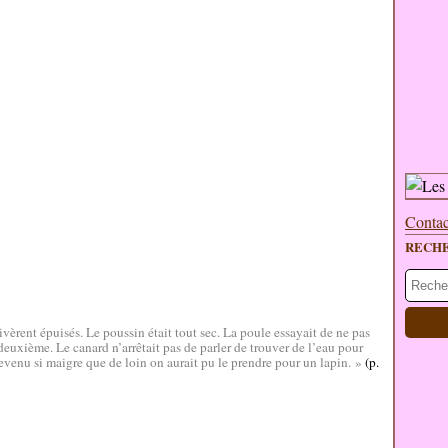
Contac
RECH
rivèrent épuisés. Le poussin était tout sec. La poule essayait de ne pas
euxième. Le canard n’arrêtait pas de parler de trouver de l’eau pour
evenu si maigre que de loin on aurait pu le prendre pour un lapin. »
(p.