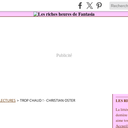
Publicité
LES R
LECTURES
>
TROP CHAUD ! - CHRISTIAN OSTER
La litté
derrière
aime tou
Accueil