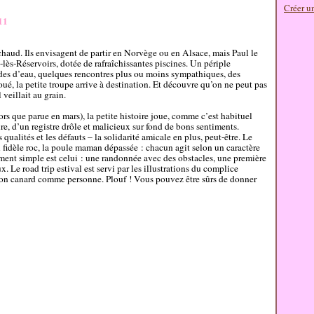
Créer u
11
chaud. Ils envisagent de partir en Norvège ou en Alsace, mais Paul le
-lès-Réservoirs, dotée de rafraîchissantes piscines. Un périple
des d’eau, quelques rencontres plus ou moins sympathiques, des
é, la petite troupe arrive à destination. Et découvre qu’on ne peut pas
veillait au grain.
s que parue en mars), la petite histoire joue, comme c’est habituel
re, d’un registre drôle et malicieux sur fond de bons sentiments.
qualités et les défauts – la solidarité amicale en plus, peut-être. Le
n fidèle roc, la poule maman dépassée : chacun agit selon un caractère
ment simple est celui : une randonnée avec des obstacles, une première
 Le road trip estival est servi par les illustrations du complice
 son canard comme personne. Plouf ! Vous pouvez être sûrs de donner