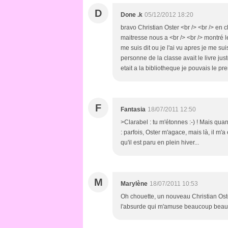
D
Done .k
05/12/2012 18:20
bravo Christian Oster <br /> <br /> en c
maitresse nous a <br /> <br /> montré le 
me suis dit ou je l'ai vu apres je me sui
personne de la classe avait le livre jus
etait a la bibliotheque je pouvais le pre
F
Fantasia
18/07/2011 12:50
>Clarabel : tu m'étonnes :-) ! Mais quand j
: parfois, Oster m'agace, mais là, il m'
qu'il est paru en plein hiver...
M
Marylène
18/07/2011 10:53
Oh chouette, un nouveau Christian Oster 
l'absurde qui m'amuse beaucoup beau