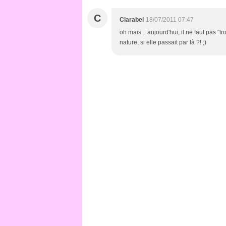
C
Clarabel
18/07/2011 07:47
oh mais... aujourd'hui, il ne faut pas "
nature, si elle passait par là ?! ;)