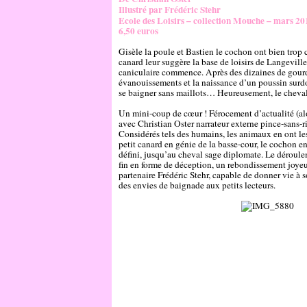
Illustré par Frédéric Stehr
Ecole des Loisirs – collection Mouche – mars 20
6,50 euros
Gisèle la poule et Bastien le cochon ont bien trop 
canard leur suggère la base de loisirs de Langeville
caniculaire commence. Après des dizaines de gour
évanouissements et la naissance d’un poussin surdou
se baigner sans maillots… Heureusement, le cheval 
Un mini-coup de cœur ! Férocement d’actualité (alor
avec Christian Oster narrateur externe pince-sans-ri
Considérés tels des humains, les animaux en ont les 
petit canard en génie de la basse-cour, le cochon e
défini, jusqu’au cheval sage diplomate. Le déroule
fin en forme de déception, un rebondissement joyeux.
partenaire Frédéric Stehr, capable de donner vie à
des envies de baignade aux petits lecteurs.