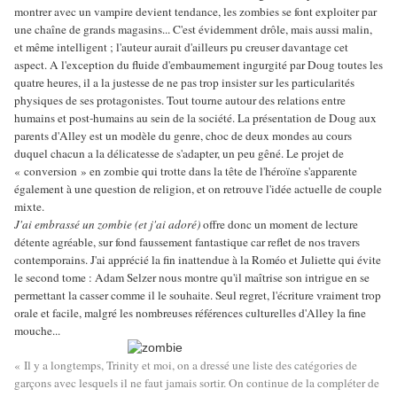
montrer avec un vampire devient tendance, les zombies se font exploiter par
une chaîne de grands magasins... C'est évidemment drôle, mais aussi malin,
et même intelligent ; l'auteur aurait d'ailleurs pu creuser davantage cet
aspect. A l'exception du fluide d'embaumement ingurgité par Doug toutes les
quatre heures, il a la justesse de ne pas trop insister sur les particularités
physiques de ses protagonistes. Tout tourne autour des relations entre
humains et post-humains au sein de la société. La présentation de Doug aux
parents d'Alley est un modèle du genre, choc de deux mondes au cours
duquel chacun a la délicatesse de s'adapter, un peu gêné. Le projet de
« conversion » en zombie qui trotte dans la tête de l'héroïne s'apparente
également à une question de religion, et on retrouve l'idée actuelle de couple
mixte.
J'ai embrassé un zombie (et j'ai adoré)
offre donc un moment de lecture
détente agréable, sur fond faussement fantastique car reflet de nos travers
contemporains. J'ai apprécié la fin inattendue à la Roméo et Juliette qui évite
le second tome : Adam Selzer nous montre qu'il maîtrise son intrigue en se
permettant la casser comme il le souhaite. Seul regret, l'écriture vraiment trop
orale et facile, malgré les nombreuses références culturelles d'Alley la fine
mouche...
« Il y a longtemps, Trinity et moi, on a dressé une liste des catégories de
garçons avec lesquels il ne faut jamais sortir. On continue de la compléter de