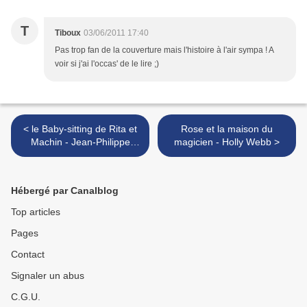
T
Tiboux
03/06/2011 17:40
Pas trop fan de la couverture mais l'histoire à l'air sympa ! A
voir si j'ai l'occas' de le lire ;)
< le Baby-sitting de Rita et
Rose et la maison du
Machin - Jean-Philippe
magicien - Holly Webb >
Arrou-Vignod et Olivier
Tallec
Hébergé par Canalblog
Top articles
Pages
Contact
Signaler un abus
C.G.U.