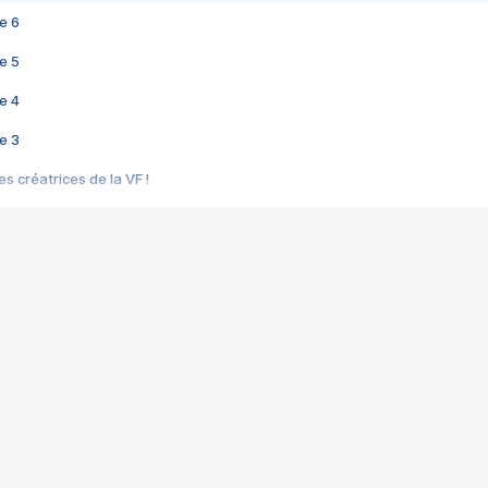
e 6
e 5
e 4
e 3
s créatrices de la VF !
e 2
e 1
e Mektoub My Love arrive enfin ! Rencontre avec Shaïn Boumedine et Sal
i : après Toni en famille
elle réalise le bouleversant Dites lui que je l'aime
ais ! Rencontre autour de Vie privée de Rebecca Zlotowski
 de Marguerite, Grave... Rencontre avec Ella Rumpf