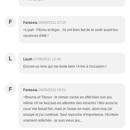
F
Fantasia
08/06/2011 07:25
>Liyah : Pêchu et léger... ils ont bien fait de le sortir avant les
vacances d'été !
L
Liyah
07/06/2011 12:48
Encore un livre qui me tente bien ! A lire à l'occasion !
F
Fantasia
04/06/2011 09:51
>Bouma et Tiboux : le roman cache en effet bien son jeu,
même s'il ne faut pas en attendre des miracles ! Moi aussi la
couv' me faisait fuir, mais je l'avais en main, alors hop j'ai
essayé et j'ai continué. Seul reproche d'importance, l'écriture
vraiment relâchée - je suis vieux jeu...