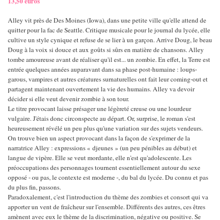
13,50 euros
Alley vit près de Des Moines (Iowa), dans une petite ville qu'elle attend de
quitter pour la fac de Seattle. Critique musicale pour le journal du lycée, elle
cultive un style cynique et refuse de se lier à un garçon. Arrive Doug, le beau
Doug à la voix si douce et aux goûts si sûrs en matière de chansons. Alley
tombe amoureuse avant de réaliser qu'il est... un zombie. En effet, la Terre est
entrée quelques années auparavant dans sa phase post-humaine : loups-
garous, vampires et autres créatures surnaturelles ont fait leur coming-out et
partagent maintenant ouvertement la vie des humains. Alley va devoir
décider si elle veut devenir zombie à son tour.
Le titre provocant laisse présager une légèreté creuse ou une lourdeur
vulgaire. J'étais donc circonspecte au départ. Or, surprise, le roman s'est
heureusement révélé un peu plus qu'une variation sur des sujets vendeurs.
On trouve bien un aspect provocant dans la façon de s'exprimer de la
narratrice Alley : expressions « djeunes » (un peu pénibles au début) et
langue de vipère. Elle se veut mordante, elle n'est qu'adolescente. Les
préoccupations des personnages tournent essentiellement autour du sexe
opposé - ou pas, le contexte est moderne -, du bal du lycée. Du connu et pas
du plus fin, passons.
Paradoxalement, c'est l'introduction du thème des zombies et consort qui va
apporter un vent de fraîcheur sur l'ensemble. Différents des autres, ces êtres
amènent avec eux le thème de la discrimination, négative ou positive. Se