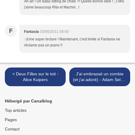
Ah ah ! Un baby-sitting de chats ?! Quelle bonne idée ! ;-) Moi
j'aime beaucoup Rita et Machin...!
F
Fantasia
03/06/2011 08:40
:-)Une super lecture ! Maintenant, c'est limite si Fantasia ne
réclame pas un piano !!
< Deux Filles sur le toit -
J'ai embrassé un zombie
Alice Kuipers
(et j'ai adoré) - Adam Selzer
>
Hébergé par Canalblog
Top articles
Pages
Contact