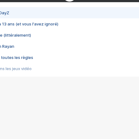
 DayZ
 a 13 ans (et vous l'avez ignoré)
e (littéralement)
im Rayan
 toutes les règles
s les jeux vidéo
us choquant de Rockstar ? - Le scandale BULLY
e plus moche de Steam
du RÊVE tourne au CAUCHEMAR
pendant 8 heures
it… à tort
umiliés par un jeu vidéo