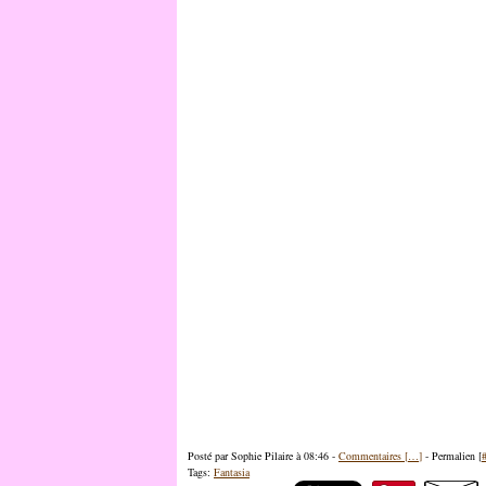
Posté par Sophie Pilaire à 08:46 -
Commentaires [
…
]
- Permalien [
Tags:
Fantasia