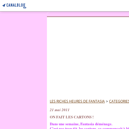
LES RICHES HEURES DE FANTASIA
>
CATEGORIE
21 mai 2011
ON FAIT LES CARTONS !
Dans une semaine, Fantasia déménage.
C'est pas trop tôt, les cartons, ça commençait à b