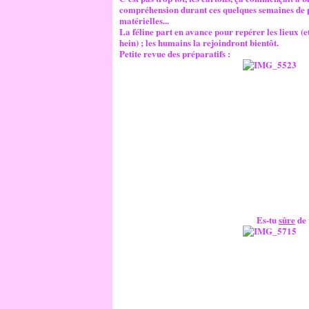
compréhension durant ces quelques semaines de pu
matérielles...
La féline part en avance pour repérer les lieux (
hein) ; les humains la rejoindront bientôt.
Petite revue des préparatifs :
Es-tu
sûre
de 