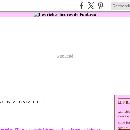
Publicité
LES R
S
>
ON FAIT LES CARTONS !
La litté
derrière
aime tou
Accueil
ien faire. Elle estime avoir fait preuve d'une large et généreuse