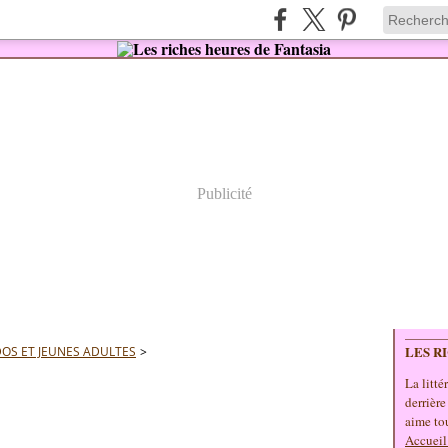
Publicité
LES R
OS ET JEUNES ADULTES
>
La litté
derrière
aime tou
Accueil