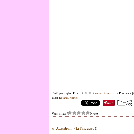
Posté par Sophie Pilaire à 08:59 -
Commentaires [
…
]
- Permalien [
Tags:
Roland Fuentès
Vous aimez ?
0 vote
Attention, v'là l'muguet !!