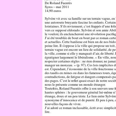
De Roland Fuentès
Syros – mai 2011
14,90 euros
Sylvère vit avec sa famille sur un terrain vague, en
une autoroute bruyante fascine les enfants. Certains
lointaines. S’ils reviennent, c’est frappés d’une fol
vers ce supposé eldorado. Sylvère et son amie Abil
le vouloir, ils enclencheront une révolution pacifiq
J’ai été troublée de bout en bout par ce roman certes
et actuelles. Cette banlieue est bien un de nos bidon
peine lire. Il s’oppose à la ville qui propose un toi
terrain vague est encore un lieu de solidarité, de pe
la ville, comme si elle y manquait d’air, de liberté. 
égratigner largement le libéralisme. « En ville, n
respecter certaines règles : ne rien donner, ne jama
manger un morceau. » (p. 97). Ces lois implicites 
est. Cependant, l’économie de la ville fonctionne sa
des taudis en ruines ou dans les fameuses tours, équ
contradictions, de fatigue et dangers compensés par 
des pages. C’est le reflet quasi-exact de notre soci
nous le présente comme un monde étranger.
Toutefois, Roland Fuentès offre à son univers une f
hautes sphères : le gouverneur général lui-même n’
étrange, doux et un peu triste. Le lien entre Sylvèr
synonyme d’innocence et de pureté. Et peu à peu, de
nouvelles façons de vivre.
J’ai adoré ce roman inclassable, écrit avec simplic
lire.