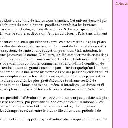
Créer u
 bordure d’une ville de hautes tours blanches. Cet univers desservi par
 habitants du terrain partent, papillons happés par les lumières
ie irréversible. Podagre, le meilleur ami de Sylvère, disparaît un jour
èn vont le suivre, et découvrir l’envers du décor… Puis, sans vraiment
ue.
 fantastique, mais qui flirte sans arrêt avec nos réalités les plus plates
villes de tôles et de planches, où l’on meurt de fièvres et où on sait à
t, un système de santé et une éducation pour tous. Mais attention, le
tites joies avec la nature. D’ailleurs, Abilèn sera victime de crises dans
Et il n’y a pas que cela : sous couvert de fiction, l’auteur en profite pour
ous pouvons nous comporter comme les autres citadins à condition de
is rendre un service gratuitement, ne jamais inviter quelqu’un à boire ou
donneront lieu à une scène mémorable avec des peluches, cadeau s’il en
ns complexes sur le travail clandestin, abritant les sans papiers dans
ivalents des cités les plus ghettoïsées. Au total, une société de
des relations humaines riches – même si interdites -, se dresse au fil
été, simplement observé à travers le prisme d’un narrateur (Sylvère) qui
orte possibilité d’évolution, et assez curieusement jusque dans ses plus
est pas heureux, pas persuadé du bon droit de ce qu’il impose. C’est
e et ce chef suprême se fait à travers un enfant, symboliquement
s échanges se créent entre le bidonville et les tours, prélude à de
ité et émotion : un appel citoyen d’autant plus marquant que plaisant à