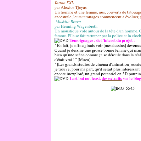
Tattoo XXL
par Alexios Tjoyas
Un homme et une femme, nus, couverts de tatouages 
ancestrale, leurs tatouages commencent à évoluer, 
Moskito Bravo
par Henning Wagenbreth
Un moustique vole autour de la tête d'un homme. C
femme. Elle se fait rattraper par la police et la cloc
Témoignages : de l'intérêt du projet :
" En fait, je m'imaginais voir [mes dessins] devenus 
Quand je dessine une grosse bonne femme qui mange
bien qu'une scène comme ça se déroule dans la réalité
c'était vrai ! " (Muzo)
" [Les grands studios de cinéma d'animation] essaie
je trouve, pour ma part, qu'il serait plus intéressant
encore inexploré, un grand potentiel en 3D pour inv
Last but not least,
des extraits
sur le blo