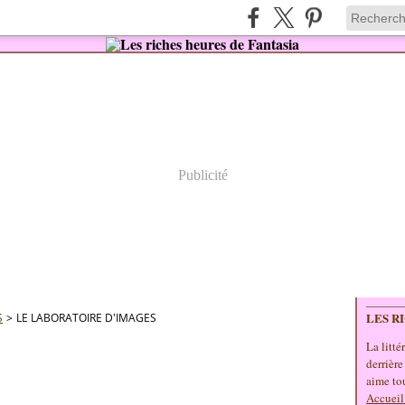
Publicité
LES R
S
>
LE LABORATOIRE D'IMAGES
La litté
derrière
aime tou
Accueil