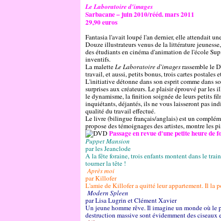
Le Laboratoire d'images
Sarbacane – juin 2010/rééd. mars 2011
29,90 euros
Fantasia l'avait loupé l'an dernier, elle attendait u
Douze illustrateurs venus de la littérature jeunesse,
des étudiants en cinéma d'animation de l'école Sup
inventifs.
La malette
Le Laboratoire d'images
rassemble le DV
travail, et aussi, petits bonus, trois cartes postales
L'initiative détonne dans son esprit comme dans son
surprises aux créateurs. Le plaisir éprouvé par les i
le dynamisme, la finition soignée de leurs petits fil
inquiétants, déjantés, ils ne vous laisseront pas ind
qualité du travail effectué.
Le livre (bilingue français/anglais) est un compléme
propose des témoignages des artistes, montre les pis
Passage en revue d'une petite heure de fo
Puppet Mansion
par les Jeanclode
A la fête foraine, trois enfants montent dans le train
tourner la tête !
Après moi
par Killofer
L'amie de Killofer a quitté leur appartement. Il la 
Modern Spleen
par Lisa Lugrin et Clément Xavier
Un jeune homme rêve. Il imagine un monde où le poi
destruction massive sont évidemment des ciseaux et 