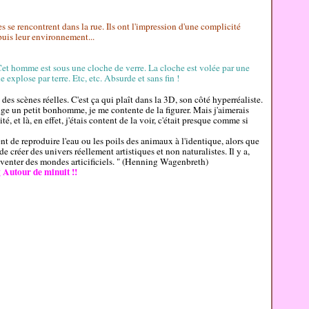
se rencontrent dans la rue. Ils ont l'impression d'une complicité
puis leur environnement...
et homme est sous une cloche de verre. La cloche est volée par une
he explose par terre. Etc, etc. Absurde et sans fin !
des scènes réelles. C'est ça qui plaît dans la 3D, son côté hyperréaliste.
 un petit bonhomme, je me contente de la figurer. Mais j'aimerais
, et là, en effet, j'étais content de la voir, c'était presque comme si
nt de reproduire l'eau ou les poils des animaux à l'identique, alors que
 de créer des univers réellement artistiques et non naturalistes. Il y a,
enter des mondes articificiels. " (
Henning Wagenbreth)
g Autour de minuit !!