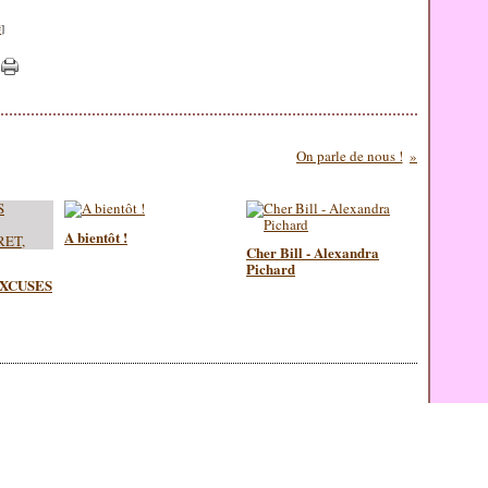
#
]
On parle de nous !
A bientôt !
Cher Bill - Alexandra
Pichard
EXCUSES