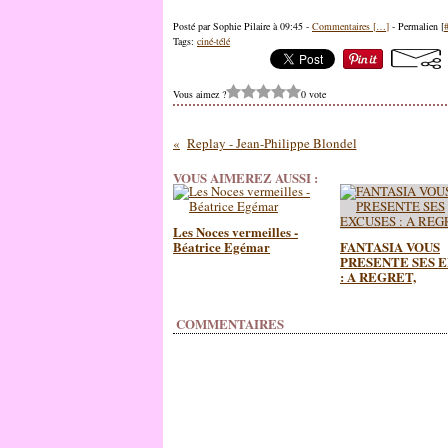
Posté par Sophie Pilaire à 09:45 -
Commentaires [
…
]
- Permalien [
Tags:
ciné-télé
Vous aimez ?
0 vote
Replay - Jean-Philippe Blondel
VOUS AIMEREZ AUSSI :
Les Noces vermeilles -
Béatrice Egémar
FANTASIA VOUS
PRESENTE SES 
: A REGRET,
COMMENTAIRES