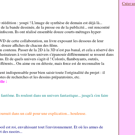
Créer u
ne réédition : youpi ! L'image de synthèse de demain est déjà là...
 de la bande dessinée, de la presse ou de la publicité... ont rencontré
infocom. Ils ont réalisé ensemble douze courts-métrages hyper-
D de cette collaboration, un livre exposant les dessous de leur
 et douze affiches de chacun des films.
 contenu. Passer de la 2D à la 3D n’est pas banal, et cela a réservé des
llustrateurs à voir leurs univers s’épanouir différemment se ressent dans
ms. Et de quels univers s'agit-il ! Colorés, flamboyants, outrés,
ifférents... On aime ou on déteste, mais force est de reconnaître la
nt indispensable pour bien saisir toute l'originalité du projet : il
tes de recherches et les dessins préparatoires, etc.
lie :
 fantôme. Ils roulent dans un univers fantastique... jusqu'à s'en faire
poursuit dans un café pour une explication... houleuse.
l est roi, envahissant tout l'environnement. Et où les armes de
des rasoirs...