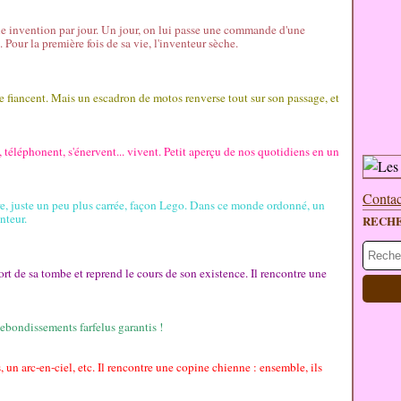
elle invention par jour. Un jour, on lui passe une commande d'une
 Pour la première fois de sa vie, l'inventeur sèche.
se fiancent. Mais un escadron de motos renverse tout sur son passage, et
téléphonent, s'énervent... vivent. Petit aperçu de nos quotidiens en un
Contac
tre, juste un peu plus carrée, façon Lego. Dans ce monde ordonné, un
nteur.
RECH
ort de sa tombe et reprend le cours de son existence. Il rencontre une
bondissements farfelus garantis !
, un arc-en-ciel, etc. Il rencontre une copine chienne : ensemble, ils