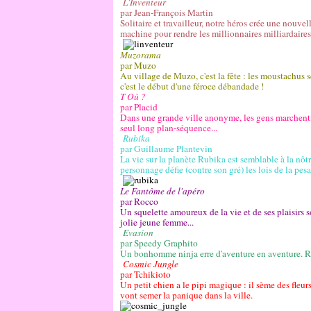
L'Inventeur
par Jean-François Martin
Solitaire et travailleur, notre héros crée une nouv
machine pour rendre les millionnaires milliardaires.
Muzorama
par Muzo
Au village de Muzo, c'est la fête : les moustachus 
c'est le début d'une féroce débandade !
T Où ?
par Placid
Dans une grande ville anonyme, les gens marchent, 
seul long plan-séquence...
Rubika
par Guillaume Plantevin
La vie sur la planète Rubika est semblable à la nô
personnage défie (contre son gré) les lois de la pesa
Le Fantôme de l'apéro
par Rocco
Un squelette amoureux de la vie et de ses plaisirs s
jolie jeune femme...
Evasion
par Speedy Graphito
Un bonhomme ninja erre d'aventure en aventure. Re
Cosmic Jungle
par Tchikioto
Un petit chien a le pipi magique : il sème des fleurs
vont semer la panique dans la ville.