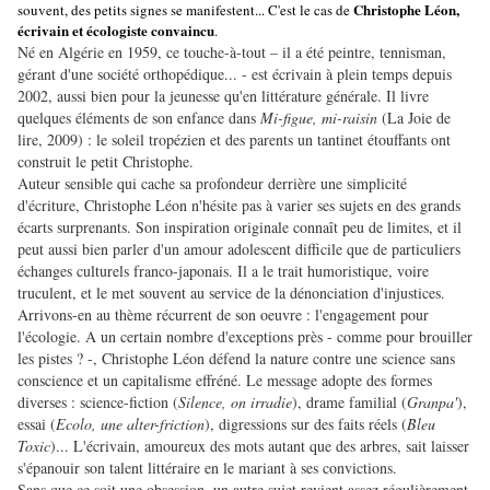
Christophe Léon,
souvent, des petits signes se manifestent... C'est le cas de
écrivain et écologiste convaincu
.
Né en Algérie en 1959, ce touche-à-tout – il a été peintre, tennisman,
gérant d'une société orthopédique... - est écrivain à plein temps depuis
2002, aussi bien pour la jeunesse qu'en littérature générale. Il livre
quelques éléments de son enfance dans
Mi-figue, mi-raisin
(La Joie de
lire, 2009) : le soleil tropézien et des parents un tantinet étouffants ont
construit le petit Christophe.
Auteur sensible qui cache sa profondeur derrière une simplicité
d'écriture, Christophe Léon n'hésite pas à varier ses sujets en des grands
écarts surprenants. Son inspiration originale connaît peu de limites, et il
peut aussi bien parler d'un amour adolescent difficile que de particuliers
échanges culturels franco-japonais. Il a le trait humoristique, voire
truculent, et le met souvent au service de la dénonciation d'injustices.
Arrivons-en au thème récurrent de son oeuvre : l'engagement pour
l'écologie. A un certain nombre d'exceptions près - comme pour brouiller
les pistes ? -, Christophe Léon défend la nature contre une science sans
conscience et un capitalisme effréné. Le message adopte des formes
diverses : science-fiction (
Silence, on irradie
), drame familial (
Granpa'
),
essai (
Ecolo, une alter-friction
), digressions sur des faits réels (
Bleu
Toxic
)... L'écrivain, amoureux des mots autant que des arbres, sait laisser
s'épanouir son talent littéraire en le mariant à ses convictions.
Sans que ce soit une obsession, un autre sujet revient assez régulièrement