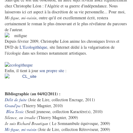
chez Christophe Léon : l'Algérie et sa guerre d'indépendance. Nous
laisserons ici cet aspect à la discrétion de sa vie personnelle... Pour moi,
Mi-figue, mi-raisin
, outre qu'il est exc
ellemment écrit, restera
certainement le roman
le plus émouvant et le plus révélateur du parcours
de l'aute
ur.
Depuis février 2009, Christophe Léon anime les chroniques livres et
DVD de
L'Ecologithèque
, site Internet dédié à la vulgarisation de
l'écologie dans ses formes notamment artistiques.
Enfin, il tient à jour
son propre site
:
Bibliographie (au 04/02/2011) :
Délit de fuite
(Joie de Lire, collection Encrage, 2011)
Grand'pa
(Thierry Magnier, 2010)
Bleu Toxic
(Seuil jeunesse, collection Karactère(s), 2010)
Silence, on irradie
(Thierry Magnier, 2009)
Je suis Richard Brautigan
( Le Somnambule équivoque, 2009)
Mi-figue, mi-raisin
(Joie de Lire, collection Rétroviseur, 2009)