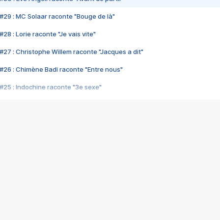
#29 : MC Solaar raconte "Bouge de là"
28 : Lorie raconte "Je vais vite"
#27 : Christophe Willem raconte "Jacques a dit"
#26 : Chimène Badi raconte "Entre nous"
#25 : Indochine raconte "3e sexe"
#24 : Zaho raconte "C'est chelou"
#23 : Patrick Bruel raconte "Au café des délices"
#22 : Kyo raconte "Le chemin"
#21 : Nolwenn Leroy raconte "Cassé"
#20 : Patrick Hernandez raconte "Born to be alive"
#19 : Lorie raconte "Près de moi"
#18 : Michael Jones raconte "A nos actes manqués" (avec Jean-Jacque