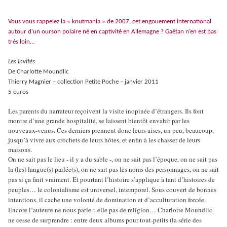
Vous vous rappelez la « knutmania » de 2007, cet engouement international
autour d’un ourson polaire né en captivité en Allemagne ? Gaëtan n’en est pas
très loin…
Les Invités
De Charlotte Moundlic
Thierry Magnier – collection Petite Poche – janvier 2011
5 euros
Les parents du narrateur reçoivent la visite inopinée d’étrangers. Ils font
montre d’une grande hospitalité, se laissent bientôt envahir par les
nouveaux-venus. Ces derniers prennent donc leurs aises, un peu, beaucoup,
jusqu’à vivre aux crochets de leurs hôtes, et enfin à les chasser de leurs
maisons.
On ne sait pas le lieu - il y a du sable -, on ne sait pas l’époque, on ne sait pas
la (les) langue(s) parlée(s), on ne sait pas les noms des personnages, on ne sait
pas si ça finit vraiment. Et pourtant l’histoire s’applique à tant d’histoires de
peuples… le colonialisme est universel, intemporel. Sous couvert de bonnes
intentions, il cache une volonté de domination et d’acculturation forcée.
Encore l’auteure ne nous parle-t-elle pas de religion… Charlotte Moundlic
ne cesse de surprendre : entre deux albums pour tout-petits (la série des