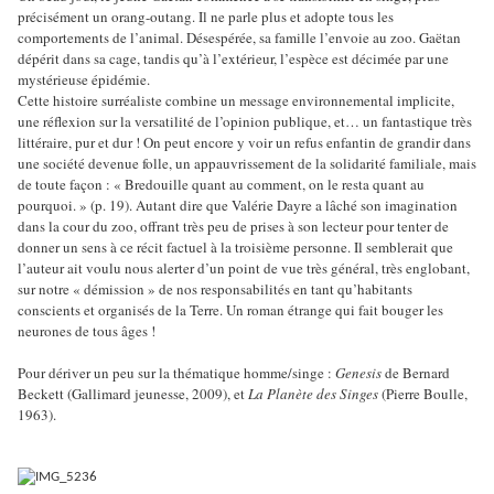
précisément un orang-outang. Il ne parle plus et adopte tous les
comportements de l’animal. Désespérée, sa famille l’envoie au zoo. Gaëtan
dépérit dans sa cage, tandis qu’à l’extérieur, l’espèce est décimée par une
mystérieuse épidémie.
Cette histoire surréaliste combine un message environnemental implicite,
une réflexion sur la versatilité de l’opinion publique, et… un fantastique très
littéraire, pur et dur ! On peut encore y voir un refus enfantin de grandir dans
une société devenue folle, un appauvrissement de la solidarité familiale, mais
de toute façon : « Bredouille quant au comment, on le resta quant au
pourquoi. » (p. 19). Autant dire que Valérie Dayre a lâché son imagination
dans la cour du zoo, offrant très peu de prises à son lecteur pour tenter de
donner un sens à ce récit factuel à la troisième personne. Il semblerait que
l’auteur ait voulu nous alerter d’un point de vue très général, très englobant,
sur notre « démission » de nos responsabilités en tant qu’habitants
conscients et organisés de la Terre. Un roman étrange qui fait bouger les
neurones de tous âges !
Pour dériver un peu sur la thématique homme/singe :
Genesis
de Bernard
Beckett (Gallimard jeunesse, 2009), et
La Planète des Singes
(Pierre Boulle,
1963).