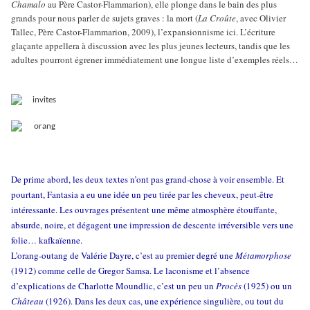
Chamalo
au Père Castor-Flammarion), elle plonge dans le bain des plus
grands pour nous parler de sujets graves : la mort (
La Croûte
, avec Olivier
Tallec, Père Castor-Flammarion, 2009), l’expansionnisme ici. L’écriture
glaçante appellera à discussion avec les plus jeunes lecteurs, tandis que les
adultes pourront égrener immédiatement une longue liste d’exemples réels…
De prime abord, les deux textes n’ont pas grand-chose à voir ensemble. Et
pourtant, Fantasia a eu une idée un peu tirée par les cheveux, peut-être
intéressante. Les ouvrages présentent une même atmosphère étouffante,
absurde, noire, et dégagent une impression de descente irréversible vers une
folie… kafkaïenne.
L’orang-outang de Valérie Dayre, c’est au premier degré une
Métamorphose
(1912) comme celle de Gregor Samsa. Le laconisme et l’absence
d’explications de Charlotte Moundlic, c’est un peu un
Procès
(1925) ou un
Château
(1926). Dans les deux cas, une expérience singulière, ou tout du