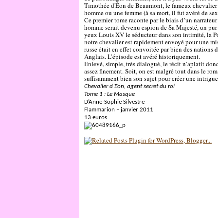
Timothée d'Éon de Beaumont, le fameux chevalier d
homme ou une femme (à sa mort, il fut avéré de se
Ce premier tome raconte par le biais d’un narrateur
homme serait devenu espion de Sa Majesté, un pur e
yeux Louis XV le séducteur dans son intimité, la Pom
notre chevalier est rapidement envoyé pour une mi
russe était en effet convoitée par bien des nations
Anglais. L’épisode est avéré historiquement.
Enlevé, simple, très dialogué, le récit n’aplatit don
assez finement. Soit, on est malgré tout dans le ro
suffisamment bien son sujet pour créer une intrigue 
Chevalier d’Eon, agent secret du roi
Tome 1 : Le Masque
D’Anne-Sophie Silvestre
Flammarion – janvier 2011
13 euros