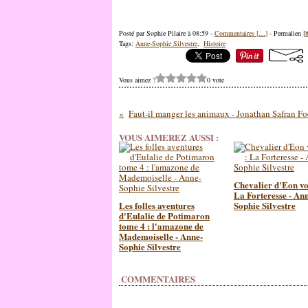
Posté par Sophie Pilaire à 08:59 -
Commentaires [
…
]
- Permalien [
Tags:
Anne-Sophie Silvestre
,
Histoire
Vous aimez ?
0 vote
Faut-il manger les animaux - Jonathan Safran Fo
VOUS AIMEREZ AUSSI :
Chevalier d'Eon vo
La Forteresse - An
Les folles aventures
Sophie Silvestre
d'Eulalie de Potimaron
tome 4 : l'amazone de
Mademoiselle - Anne-
Sophie Silvestre
COMMENTAIRES