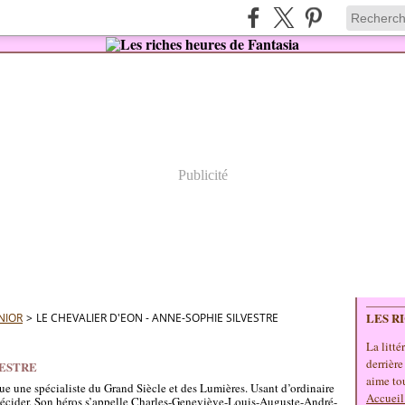
Publicité
LES R
NIOR
>
LE CHEVALIER D'EON - ANNE-SOPHIE SILVESTRE
La litté
derrière
VESTRE
aime tou
ue une spécialiste du Grand Siècle et des Lumières. Usant d’ordinaire
Accueil
décider. Son héros s’appelle
Charles-Geneviève-Louis-Auguste-André-