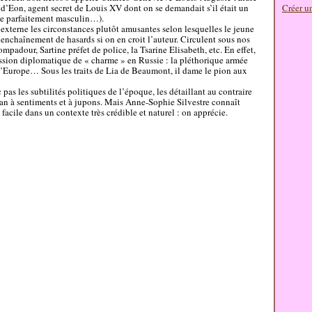
’Eon, agent secret de Louis XV dont on se demandait s’il était un
Créer u
xe parfaitement masculin…).
 externe les circonstances plutôt amusantes selon lesquelles le jeune
nchaînement de hasards si on en croit l’auteur. Circulent sous nos
padour, Sartine préfet de police, la Tsarine Elisabeth, etc. En effet,
ssion diplomatique de « charme » en Russie : la pléthorique armée
 d’Europe… Sous les traits de Lia de Beaumont, il dame le pion aux
c pas les subtilités politiques de l’époque, les détaillant au contraire
man à sentiments et à jupons. Mais Anne-Sophie Silvestre connaît
facile dans un contexte très crédible et naturel : on apprécie.