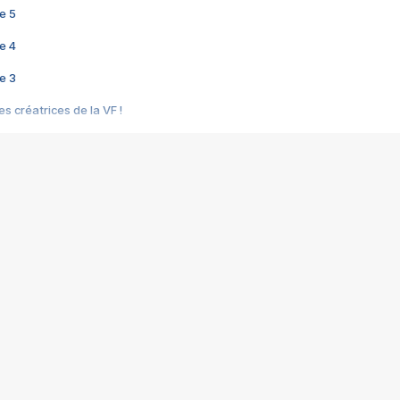
e 5
e 4
e 3
s créatrices de la VF !
e 2
e 1
e Mektoub My Love arrive enfin ! Rencontre avec Shaïn Boumedine et Sal
i : après Toni en famille
elle réalise le bouleversant Dites lui que je l'aime
ais ! Rencontre autour de Vie privée de Rebecca Zlotowski
 de Marguerite, Grave... Rencontre avec Ella Rumpf
 Les Rêveurs, un film intime sur la santé mentale
a avec un film sur le mouvement des Gilets jaunes