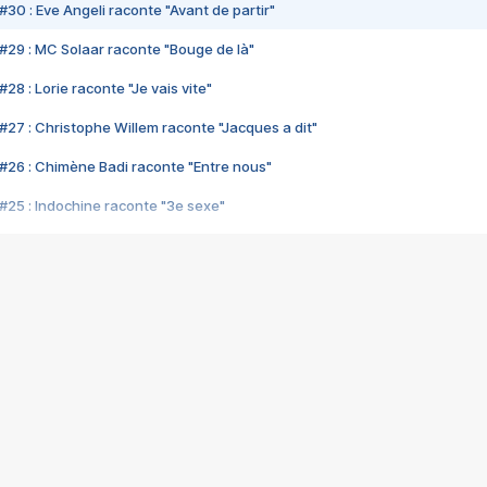
#30 : Eve Angeli raconte "Avant de partir"
#29 : MC Solaar raconte "Bouge de là"
28 : Lorie raconte "Je vais vite"
#27 : Christophe Willem raconte "Jacques a dit"
#26 : Chimène Badi raconte "Entre nous"
#25 : Indochine raconte "3e sexe"
#24 : Zaho raconte "C'est chelou"
#23 : Patrick Bruel raconte "Au café des délices"
#22 : Kyo raconte "Le chemin"
#21 : Nolwenn Leroy raconte "Cassé"
#20 : Patrick Hernandez raconte "Born to be alive"
#19 : Lorie raconte "Près de moi"
#18 : Michael Jones raconte "A nos actes manqués" (avec Jean-Jacque