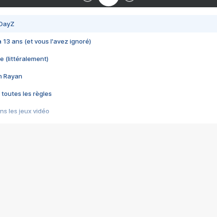
 DayZ
 a 13 ans (et vous l'avez ignoré)
e (littéralement)
im Rayan
 toutes les règles
s les jeux vidéo
us choquant de Rockstar ? - Le scandale BULLY
e plus moche de Steam
du RÊVE tourne au CAUCHEMAR
pendant 8 heures
it… à tort
umiliés par un jeu vidéo