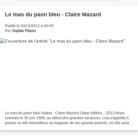
Le mas du paon bleu - Claire Mazard
Publié le 24/12/2013 à 06:00
Par
Sophie Pilaire
Le mas du paon bleu Auteur : Claire Mazard Oskar édition – 2013 Nous
sommes le 30 juin 1968, au début des grandes vacances. Lisa s'apprête à
passer un été merveilleux au magasin de ses grands-parents, où elle aura
comme chaque année le privilège d'essayer...