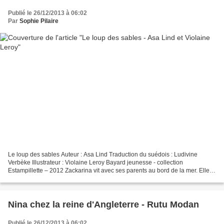
Publié le 26/12/2013 à 06:02
Par
Sophie Pilaire
Le loup des sables Auteur : Asa Lind Traduction du suédois : Ludivine
Verbèke Illustrateur : Violaine Leroy Bayard jeunesse - collection
Estampillette – 2012 Zackarina vit avec ses parents au bord de la mer. Elle
désire l’attention de ses parents qui...
Nina chez la reine d'Angleterre - Rutu Modan
Publié le 26/12/2013 à 06:02