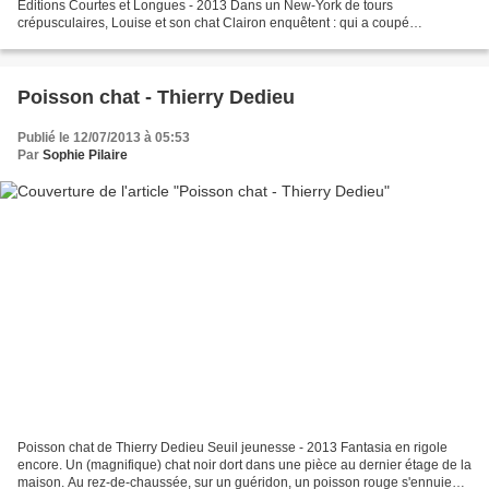
Editions Courtes et Longues - 2013 Dans un New-York de tours
crépusculaires, Louise et son chat Clairon enquêtent : qui a coupé
l'électricité ? Les deux compagnons sont habitués...
Poisson chat - Thierry Dedieu
Publié le 12/07/2013 à 05:53
Par
Sophie Pilaire
Poisson chat de Thierry Dedieu Seuil jeunesse - 2013 Fantasia en rigole
encore. Un (magnifique) chat noir dort dans une pièce au dernier étage de la
maison. Au rez-de-chaussée, sur un guéridon, un poisson rouge s'ennuie