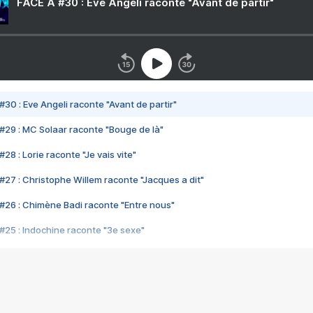
FACE A #30 : Eve Angeli raconte "Avant de partir"
#30 : Eve Angeli raconte "Avant de partir"
#29 : MC Solaar raconte "Bouge de là"
28 : Lorie raconte "Je vais vite"
#27 : Christophe Willem raconte "Jacques a dit"
#26 : Chimène Badi raconte "Entre nous"
#25 : Indochine raconte "3e sexe"
#24 : Zaho raconte "C'est chelou"
#23 : Patrick Bruel raconte "Au café des délices"
#22 : Kyo raconte "Le chemin"