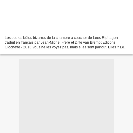
Les petites bêtes bizarres de ta chambre à coucher de Loes Riphagen
traduit en français par Jean-Michel Frère et Ditte van Brempt Editions
Clochette - 2013 Vous ne les voyez pas, mais elles sont partout. Elles ? Les
petites bêtes bizarres de ta chambre...