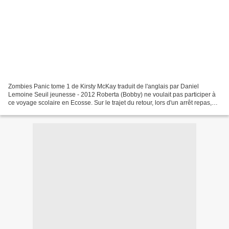
Zombies Panic tome 1 de Kirsty McKay traduit de l'anglais par Daniel
Lemoine Seuil jeunesse - 2012 Roberta (Bobby) ne voulait pas participer à
ce voyage scolaire en Ecosse. Sur le trajet du retour, lors d'un arrêt repas,
elle décide de rester dans le...