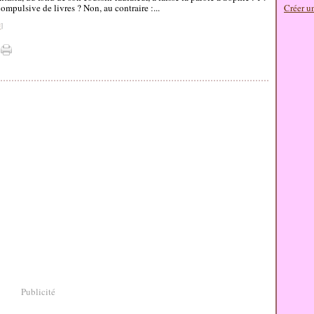
ompulsive de livres ? Non, au contraire :...
Créer u
#
]
Publicité