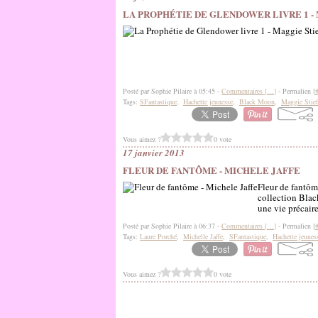
LA PROPHÉTIE DE GLENDOWER LIVRE 1 -
Posté par Sophie Pilaire à 05:45 -
Commentaires [
…
]
- Permalien [
Tags:
SFantastique
,
Hachette jeunesse
,
Black Moon
,
Maggie Stief
Vous aimez ?
0 vote
17 janvier 2013
FLEUR DE FANTÔME - MICHELE JAFFE
Fleur de fantôm
collection Blac
une vie précaire
Posté par Sophie Pilaire à 06:37 -
Commentaires [
…
]
- Permalien [
Tags:
Laure Porché
,
Michelle Jaffe
,
SFantastique
,
Hachette jeunes
Vous aimez ?
0 vote