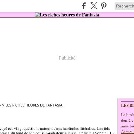
Publicité
LES R
S
>
LES RICHES HEURES DE FANTASIA
La litté
derrière
aime tou
oyé ces vingt questions autour de nos habitudes littéraires. Une fois
Accueil
tasia, du fond de son coussin-radiateur, a laissé la parole à Sophie : 1 >