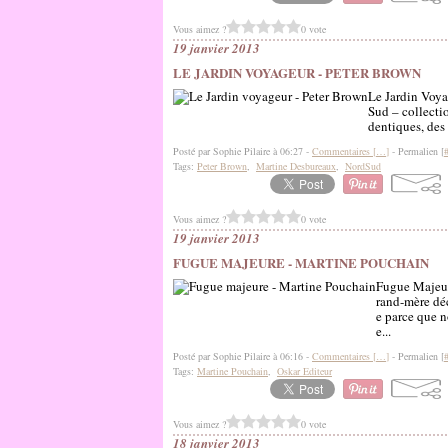
Vous aimez ?
0 vote
19 janvier 2013
LE JARDIN VOYAGEUR - PETER BROWN
Le Jardin Voya
Sud – collecti
dentiques, des 
Posté par Sophie Pilaire à 06:27 -
Commentaires [
…
]
- Permalien [
Tags:
Peter Brown
,
Martine Desbureaux
,
NordSud
Vous aimez ?
0 vote
19 janvier 2013
FUGUE MAJEURE - MARTINE POUCHAIN
Fugue Majeur
rand-mère déc
e parce que n
e...
Posté par Sophie Pilaire à 06:16 -
Commentaires [
…
]
- Permalien [
Tags:
Martine Pouchain
,
Oskar Editeur
Vous aimez ?
0 vote
18 janvier 2013