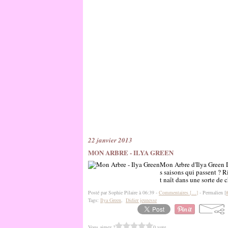
22 janvier 2013
MON ARBRE - ILYA GREEN
Mon Arbre d'Ilya Green D
s saisons qui passent ? R
t naît dans une sorte de 
Posté par Sophie Pilaire à 06:39 -
Commentaires [
…
]
- Permalien [
Tags:
Ilya Green
,
Didier jeunesse
Vous aimez ?
0 vote