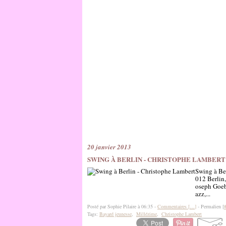
20 janvier 2013
SWING À BERLIN - CHRISTOPHE LAMBERT
Swing à Be
012 Berlin,
oseph Goebb
azz,...
Posté par Sophie Pilaire à 06:35 -
Commentaires [
…
]
- Permalien [
Tags:
Bayard jeunesse
,
Millézime
,
Christophe Lambert