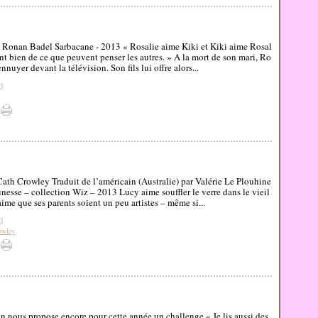
e Ronan Badel Sarbacane - 2013 « Rosalie aime Kiki et Kiki aime Rosal
ent bien de ce que peuvent penser les autres. » A la mort de son mari, Ro
'ennuyer devant la télévision. Son fils lui offre alors...
#
]
ath Crowley Traduit de l’américain (Australie) par Valérie Le Plouhine
nesse – collection Wiz – 2013 Lucy aime souffler le verre dans le vieil
aime que ses parents soient un peu artistes – même si...
#
]
owley
n nous propose encore pour cette année un challenge « Je lis aussi des