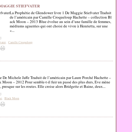
 MAGGIE STIEFVATER
La Prophétie de Glendower livre 1 De Maggie Stiefvater Traduit
de l’américain par Camille Croqueloup Hachette – collection Bl
ack Moon – 2013 Blue évolue au sein d’une famille de femmes,
médiums aguerries qui ont choisi de vivre à Henrietta, sur une
«...
#
]
vater
,
Camille Croqueloup
e De Michele Jaffe Traduit de l’américain par Laure Porché Hachette –
k Moon – 2012 Pour semble-t-il fuir un passé des plus durs, Eve mène
, presque sur les routes. Elle croise alors Bridgette et Baine, deux...
#
]
se
,
Black Moon