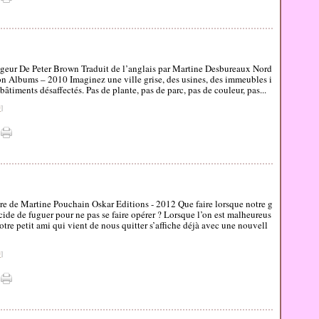
geur De Peter Brown Traduit de l’anglais par Martine Desbureaux Nord
on Albums – 2010 Imaginez une ville grise, des usines, des immeubles i
bâtiments désaffectés. Pas de plante, pas de parc, pas de couleur, pas...
#
]
e de Martine Pouchain Oskar Editions - 2012 Que faire lorsque notre g
ide de fuguer pour ne pas se faire opérer ? Lorsque l’on est malheureus
otre petit ami qui vient de nous quitter s’affiche déjà avec une nouvell
#
]