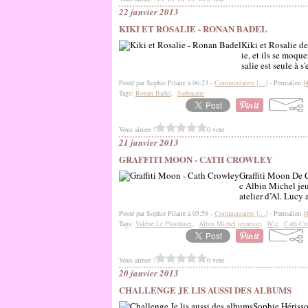
22 janvier 2013
KIKI ET ROSALIE - RONAN BADEL
Kiki et Rosalie d
ie, et ils se moqu
salie est seule à s
Posté par Sophie Pilaire à 06:23 -
Commentaires [
…
]
- Permalien [
Tags:
Ronan Badel
,
Sarbacane
Vous aimez ?
0 vote
21 janvier 2013
GRAFFITI MOON - CATH CROWLEY
Graffiti Moon De C
c Albin Michel jeu
atelier d’Al. Lucy 
Posté par Sophie Pilaire à 05:58 -
Commentaires [
…
]
- Permalien [
Tags:
Valérie Le Plouhinec
,
Albin Michel jeunesse
,
Wiz
,
Cath Cr
Vous aimez ?
0 vote
20 janvier 2013
CHALLENGE JE LIS AUSSI DES ALBUMS
Sophie Hérisso