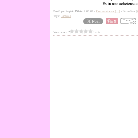
Es-tu une acheteuse c
Posté par Sophie Pilaire à 06:02 -
Commentaires [
…
]
- Permalien [
Tags:
Fantasia
Vous aimez ?
0 vote