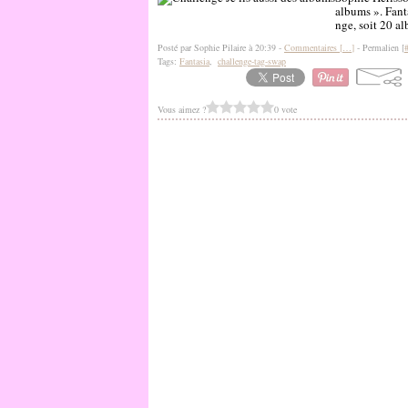
albums ». Fanta
nge, soit 20 al
Posté par Sophie Pilaire à 20:39 -
Commentaires [
…
]
- Permalien [
Tags:
Fantasia
,
challenge-tag-swap
Vous aimez ?
0 vote