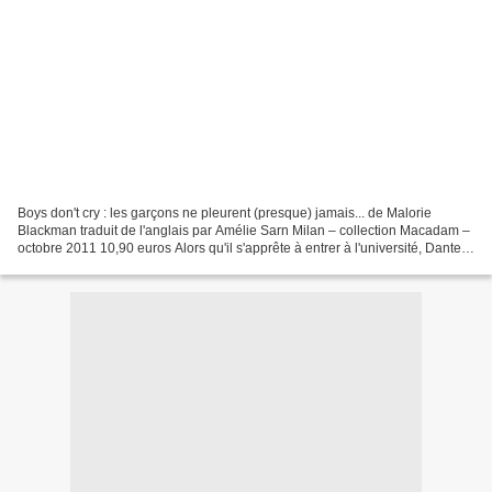
Boys don't cry : les garçons ne pleurent (presque) jamais... de Malorie
Blackman traduit de l'anglais par Amélie Sarn Milan – collection Macadam –
octobre 2011 10,90 euros Alors qu'il s'apprête à entrer à l'université, Dante
apprend qu'il est papa d'une...