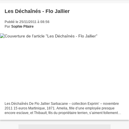
Les Déchaînés - Flo Jallier
Publié le 25/11/2011 à 08:56
Par
Sophie Pilaire
Les Déchaînés De Flo Jallier Sarbacane – collection Exprim’ – novembre
2011 15 euros Martinique, 1871. Amelia, fille d’une employée presque
encore esclave, et Thibault, fils du propriétaire terrien, s’aiment follement
mais sans espoir. France, 1943. Camille,...