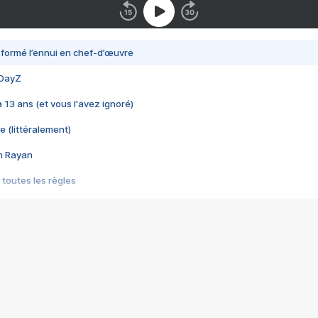
nsformé l’ennui en chef-d’œuvre
 DayZ
 a 13 ans (et vous l'avez ignoré)
e (littéralement)
im Rayan
 toutes les règles
s les jeux vidéo
us choquant de Rockstar ? - Le scandale BULLY
e plus moche de Steam
du RÊVE tourne au CAUCHEMAR
pendant 8 heures