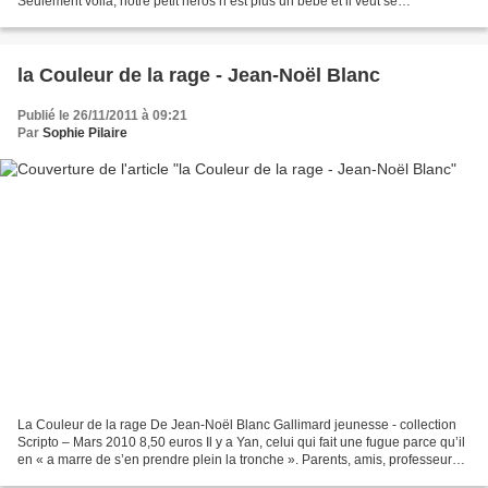
Seulement voilà, notre petit héros n’est plus un bébé et il veut se
débarrasser de son meilleur copain à longues...
la Couleur de la rage - Jean-Noël Blanc
Publié le 26/11/2011 à 09:21
Par
Sophie Pilaire
La Couleur de la rage De Jean-Noël Blanc Gallimard jeunesse - collection
Scripto – Mars 2010 8,50 euros Il y a Yan, celui qui fait une fugue parce qu’il
en « a marre de s’en prendre plein la tronche ». Parents, amis, professeurs
et inconnus, se succèdent...