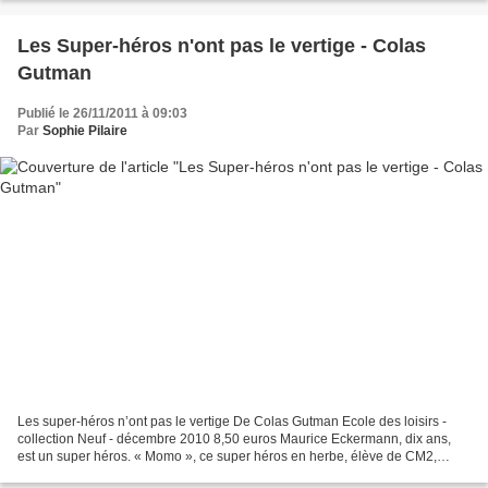
Les Super-héros n'ont pas le vertige - Colas
Gutman
Publié le 26/11/2011 à 09:03
Par
Sophie Pilaire
Les super-héros n’ont pas le vertige De Colas Gutman Ecole des loisirs -
collection Neuf - décembre 2010 8,50 euros Maurice Eckermann, dix ans,
est un super héros. « Momo », ce super héros en herbe, élève de CM2,
découvre ses pouvoirs très tôt, dès l’âge...