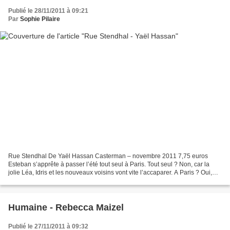
Publié le 28/11/2011 à 09:21
Par
Sophie Pilaire
Rue Stendhal De Yaël Hassan Casterman – novembre 2011 7,75 euros
Esteban s’apprête à passer l’été tout seul à Paris. Tout seul ? Non, car la
jolie Léa, Idris et les nouveaux voisins vont vite l’accaparer. A Paris ? Oui,
mais pas n’importe où : le cimetière...
Humaine - Rebecca Maizel
Publié le 27/11/2011 à 09:32