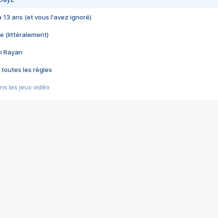
 a 13 ans (et vous l'avez ignoré)
e (littéralement)
im Rayan
 toutes les règles
s les jeux vidéo
us choquant de Rockstar ? - Le scandale BULLY
e plus moche de Steam
du RÊVE tourne au CAUCHEMAR
pendant 8 heures
it… à tort
umiliés par un jeu vidéo
ire - Final Fantasy 8