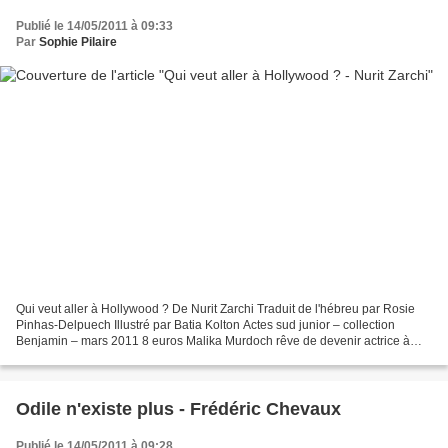
Publié le 14/05/2011 à 09:33
Par
Sophie Pilaire
Qui veut aller à Hollywood ? De Nurit Zarchi Traduit de l'hébreu par Rosie
Pinhas-Delpuech Illustré par Batia Kolton Actes sud junior – collection
Benjamin – mars 2011 8 euros Malika Murdoch rêve de devenir actrice à
Hollywood. Elle y travaille depuis...
Odile n'existe plus - Frédéric Chevaux
Publié le 14/05/2011 à 09:28