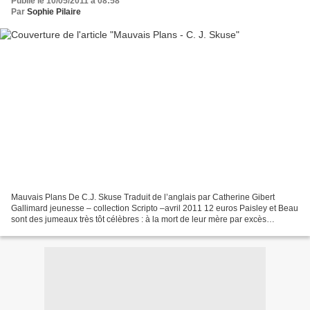
Publié le 10/05/2011 à 08:58
Par
Sophie Pilaire
Mauvais Plans De C.J. Skuse Traduit de l’anglais par Catherine Gibert
Gallimard jeunesse – collection Scripto –avril 2011 12 euros Paisley et Beau
sont des jumeaux très tôt célèbres : à la mort de leur mère par excès
d’alcool, au moment même où leur père...