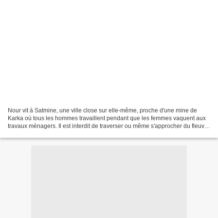
Nour vit à Satmine, une ville close sur elle-même, proche d'une mine de
Karka où tous les hommes travaillent pendant que les femmes vaquent aux
travaux ménagers. Il est interdit de traverser ou même s'approcher du fleuve,
hautement toxique. Mais Nour,...