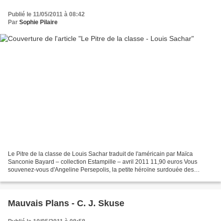
Publié le 11/05/2011 à 08:42
Par
Sophie Pilaire
Le Pitre de la classe de Louis Sachar traduit de l'américain par Maïca
Sanconie Bayard – collection Estampille – avril 2011 11,90 euros Vous
souvenez-vous d'Angeline Persepolis, la petite héroïne surdouée des
Poissons plein la tête (Bayard, 2008) ? Elle...
Mauvais Plans - C. J. Skuse