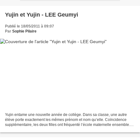
Yujin et Yujin - LEE Geumyi
Publié le 18/05/2011 à 09:07
Par
Sophie Pilaire
Yujin entame une nouvelle année de collège. Dans sa classe, une autre
élève porte exactement les mêmes prénom et nom qu’elle. Coïncidence
supplémentaire, les deux filles ont fréquenté l’école maternelle ensemble.
Seulement, l’une ne s’en souvient pas...