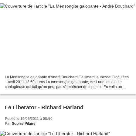
La Mensongite galopante d'André Bouchard Gallimard jeunesse Giboulées
– avril 2011 13,50 euros La mensongite galopante, c'est une « maladie
contagieuse qui fait qu'on peut pas s'empêcher de mentir ». En voilà un
néologisme qui devrait intégrer rapidement...
Le Liberator - Richard Harland
Publié le 19/05/2011 à 08:50
Par
Sophie Pilaire