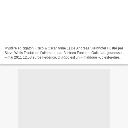
Mystère et Rigatoni (Rico & Oscar, tome 1) De Andreas Steinhöfel Illustré par
Steve Wells Traduit de l’allemand par Barbara Fontaine Gallimard jeunesse
– mai 2011 12,50 euros Federico, dit Rico est un « maldoué », c’est-à-dire
qu’il comprend tout, mais...