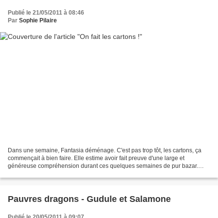
Publié le 21/05/2011 à 08:46
Par
Sophie Pilaire
Dans une semaine, Fantasia déménage. C'est pas trop tôt, les cartons, ça
commençait à bien faire. Elle estime avoir fait preuve d'une large et
généreuse compréhension durant ces quelques semaines de pur bazar.
Désormais, elle aspire à un peu plus de considérations...
Pauvres dragons - Gudule et Salamone
Publié le 20/05/2011 à 09:07