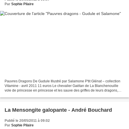
Par
Sophie Pilaire
Pauvres Dragons De Gudule Illustré par Salamone P'tit Glénat – collection
Vitamine - avril 2011 11 euros Le chevalier Gaëtan de La Blanchenouille
vole de princesse en princesse et les sauve des griffes de leurs dragons,
avant de les ramener au château...
La Mensongite galopante - André Bouchard
Publié le 20/05/2011 à 09:02
Par
Sophie Pilaire