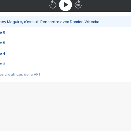
bey Maguire, c'est lui ! Rencontre avec Damien Witecka
e 6
e 5
e 4
e 3
s créatrices de la VF !
e 2
e 1
e Mektoub My Love arrive enfin ! Rencontre avec Shaïn Boumedine et Sal
i : après Toni en famille
elle réalise le bouleversant Dites lui que je l'aime