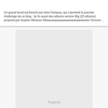
Un grand bond est franchi par miss Fantasia, qui a terminé le premier
challenge de ce blog : Je lis aussi des albums version Big (20 albums)
proposé par Sophie Hérisson Miaaaaaaaaaaaaaaaaaaawwwww ! Encore
un grand merci au petit hérisson. Si tu aplatis...
Publicité