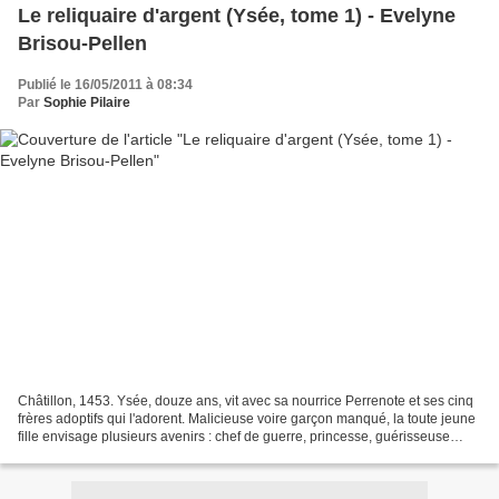
Le reliquaire d'argent (Ysée, tome 1) - Evelyne
Brisou-Pellen
Publié le 16/05/2011 à 08:34
Par
Sophie Pilaire
Châtillon, 1453. Ysée, douze ans, vit avec sa nourrice Perrenote et ses cinq
frères adoptifs qui l'adorent. Malicieuse voire garçon manqué, la toute jeune
fille envisage plusieurs avenirs : chef de guerre, princesse, guérisseuse
comme Perrenote, ou encore...