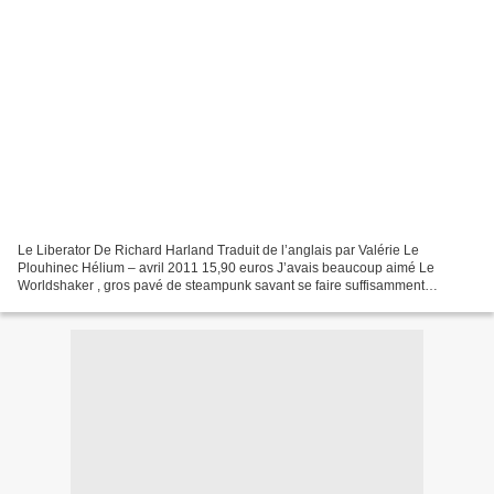
Le Liberator De Richard Harland Traduit de l’anglais par Valérie Le
Plouhinec Hélium – avril 2011 15,90 euros J’avais beaucoup aimé Le
Worldshaker , gros pavé de steampunk savant se faire suffisamment
psychologique et politique pour ne pas me rebuter....